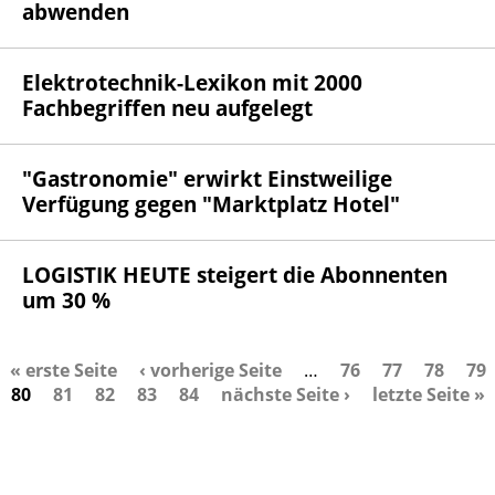
abwenden
Elektrotechnik-Lexikon mit 2000
Fachbegriffen neu aufgelegt
"Gastronomie" erwirkt Einstweilige
Verfügung gegen "Marktplatz Hotel"
LOGISTIK HEUTE steigert die Abonnenten
um 30 %
« erste Seite
‹ vorherige Seite
…
76
77
78
79
S
80
81
82
83
84
nächste Seite ›
letzte Seite »
e
i