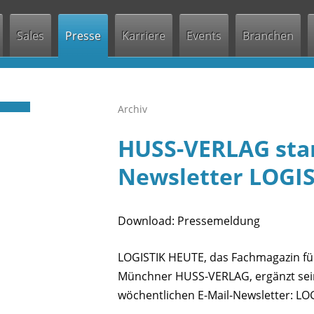
Jump to navigation
Sales
Presse
Karriere
Events
Branchen
Archiv
HUSS-VERLAG star
Newsletter LOGI
Download: Pressemeldung
LOGISTIK HEUTE, das Fachmagazin für
Münchner HUSS-VERLAG, ergänzt sein
wöchentlichen E-Mail-Newsletter: LO