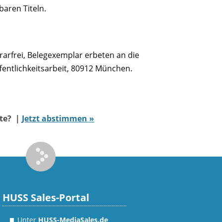
aren Titeln.
arfrei, Belegexemplar erbeten an die
ntlichkeitsarbeit, 80912 München.
ate? |
Jetzt abstimmen »
HUSS Sales-Portal
Unter
HUSS-MediaSales.de