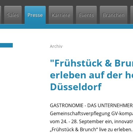
Jump to navigation
Sales
Presse
Karriere
Events
Branchen
Archiv
"Frühstück & Brun
erleben auf der h
Düsseldorf
GASTRONOMIE - DAS UNTERNEHMER-M
Gemeinschaftsverpflegung GV-kompak
vom 24. - 28. September ein, innova
„Frühstück & Brunch“ live zu erleben.