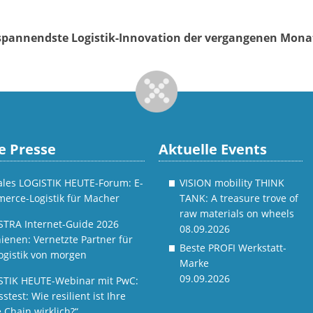
e spannendste Logistik-Innovation der vergangenen Mon
e Presse
Aktuelle Events
tales LOGISTIK HEUTE-Forum: E-
VISION mobility THINK
erce-Logistik für Macher
TANK: A treasure trove of
raw materials on wheels
STRA Internet-Guide 2026
08.09.2026
ienen: Vernetzte Partner für
Beste PROFI Werkstatt-
ogistik von morgen
Marke
09.09.2026
STIK HEUTE-Webinar mit PwC:
sstest: Wie resilient ist Ihre
 Chain wirklich?“