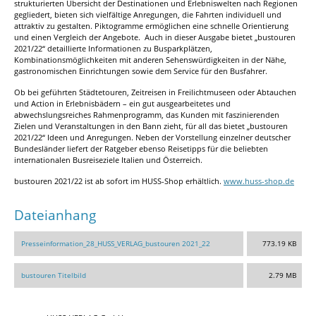
strukturierten Übersicht der Destinationen und Erlebniswelten nach Regionen
gegliedert, bieten sich vielfältige Anregungen, die Fahrten individuell und
attraktiv zu gestalten. Piktogramme ermöglichen eine schnelle Orientierung
und einen Vergleich der Angebote. Auch in dieser Ausgabe bietet „bustouren
2021/22“ detaillierte Informationen zu Busparkplätzen,
Kombinationsmöglichkeiten mit anderen Sehenswürdigkeiten in der Nähe,
gastronomischen Einrichtungen sowie dem Service für den Busfahrer.
Ob bei geführten Städtetouren, Zeitreisen in Freilichtmuseen oder Abtauchen
und Action in Erlebnisbädern – ein gut ausgearbeitetes und
abwechslungsreiches Rahmenprogramm, das Kunden mit faszinierenden
Zielen und Veranstaltungen in den Bann zieht, für all das bietet „bustouren
2021/22“ Ideen und Anregungen. Neben der Vorstellung einzelner deutscher
Bundesländer liefert der Ratgeber ebenso Reisetipps für die beliebten
internationalen Busreiseziele Italien und Österreich.
bustouren 2021/22 ist ab sofort im HUSS-Shop erhältlich.
www.huss-shop.de
Dateianhang
Presseinformation_28_HUSS_VERLAG_bustouren 2021_22
773.19 KB
bustouren Titelbild
2.79 MB