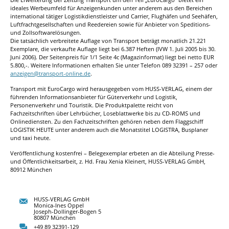
ideales Werbeumfeld für Anzeigenkunden unter anderem aus den Bereichen
international tätiger Logistikdienstleister und Carrier, Flughäfen und Seehäfen,
Luftfrachtgesellschaften und Reedereien sowie für Anbieter von Speditions-
und Zollsoftwarelösungen.
Die tatsächlich verbreitete Auflage von Transport beträgt monatlich 21.221
Exemplare, die verkaufte Auflage liegt bei 6.387 Heften (IVW 1. Juli 2005 bis 30.
Juni 2006). Der Seitenpreis für 1/1 Seite 4c (Magazinformat) liegt bei netto EUR
5.800,-. Weitere Informationen erhalten Sie unter Telefon 089 32391 – 257 oder
anzeigen@transport-online.de
.
Transport mit EuroCargo wird herausgegeben vom HUSS-VERLAG, einem der
führenden Informationsanbieter für Güterverkehr und Logistik,
Personenverkehr und Touristik. Die Produktpalette reicht von
Fachzeitschriften über Lehrbücher, Loseblattwerke bis zu CD-ROMS und
Onlinediensten. Zu den Fachzeitschriften gehören neben dem Flaggschiff
LOGISTIK HEUTE unter anderem auch die Monatstitel LOGISTRA, Busplaner
und taxi heute.
Veröffentlichung kostenfrei – Belegexemplar erbeten an die Abteilung Presse-
und Öffentlichkeitsarbeit, z. Hd. Frau Xenia Kleinert, HUSS-VERLAG GmbH,
80912 München
HUSS-VERLAG GmbH
Monica-Ines Oppel
Joseph-Dollinger-Bogen 5
80807 München
+49 89 32391-129