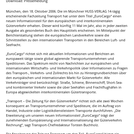
Download: Pressemeldung
München, den 18. Oktober 2006. Die im Münchner HUSS-VERLAG 14-tägig
erscheinende Fachzeitung Transport hat unter dem Titel „EuroCargo“ einen
neuen Informationsteil für den europäischen und interkontinentalen
Güterverkehr erhalten. Dieser wird künftig 11 Mal im Jahr, also in jeder zweiten
Ausgabe als gesondertes Buch des Haupttitels erscheinen. Im Mittelpunkt der
Berichterstattung stehen die europäischen Landverkehre sowie die
Schnittstellen zu den internationalen Transporten in den Bereichen Luft- und
Seefracht.
„EuroCargo“ richtet sich mit aktuellen Informationen und Berichten an
europaweit tätige sowie global agierende Transportunternehmen und
Speditionen. Das Spektrum reicht von Nachrichten zur europäischen und
internationalen Wirtschafts- und Verkehrspolitik über Informationen zu Fragen
des Transport-, Verkehrs- und Zollrechts bis hin zu Hintergrundberichten über
den europäischen und internationalen Markt für Güterverkehr. Alle
Verkehrsträger sind berücksichtigt: Straße, Schiene, Binnenschiff, Short-Sea-
und kombinierter Verkehr sowie die über Seehäfen und Frachtflughäfen in
Europa abgewickelten interkontinentalen Gütertransporte.
„Transport – Die Zeitung für den Güterverkehr“ richtet sich alle zwei Wochen
konsequent an Transportunternehmer und Spediteure, die im Auftrag von
Handel, Industrie oder Logistikdienstleistern Transporte durchführen. „Die
Erweiterung um unseren neuen Informationsteil „EuroCargo“ trägt der
zunehmenden Europäisierung und Internationalisierung der Güterverkehrs
Rechnung“, sagt Transport-Chefredakteur Torsten Buchholz.
Die Erweiterung der Zeitung Transport um den Teil „EuroCargo“ bietet ein