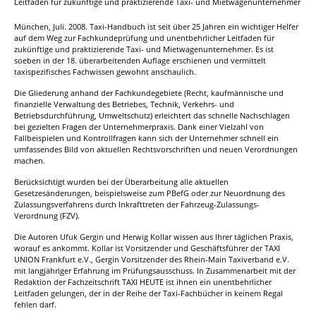
Leitfaden für zukünftige und praktizierende Taxi- und Mietwagenunternehmer
München, Juli. 2008. Taxi-Handbuch ist seit über 25 Jahren ein wichtiger Helfer
auf dem Weg zur Fachkundeprüfung und unentbehrlicher Leitfaden für
zukünftige und praktizierende Taxi- und Mietwagenunternehmer. Es ist
soeben in der 18. überarbeitenden Auflage erschienen und vermittelt
taxispezifisches Fachwissen gewohnt anschaulich.
Die Gliederung anhand der Fachkundegebiete (Recht, kaufmännische und
finanzielle Verwaltung des Betriebes, Technik, Verkehrs- und
Betriebsdurchführung, Umweltschutz) erleichtert das schnelle Nachschlagen
bei gezielten Fragen der Unternehmerpraxis. Dank einer Vielzahl von
Fallbeispielen und Kontrollfragen kann sich der Unternehmer schnell ein
umfassendes Bild von aktuellen Rechtsvorschriften und neuen Verordnungen
machen.
Berücksichtigt wurden bei der Überarbeitung alle aktuellen
Gesetzesänderungen, beispielsweise zum PBefG oder zur Neuordnung des
Zulassungsverfahrens durch Inkrafttreten der Fahrzeug-Zulassungs-
Verordnung (FZV).
Die Autoren Ufuk Gergin und Herwig Kollar wissen aus Ihrer täglichen Praxis,
worauf es ankommt. Kollar ist Vorsitzender und Geschäftsführer der TAXI
UNION Frankfurt e.V., Gergin Vorsitzender des Rhein-Main Taxiverband e.V.
mit langjähriger Erfahrung im Prüfungsausschuss. In Zusammenarbeit mit der
Redaktion der Fachzeitschrift TAXI HEUTE ist ihnen ein unentbehrlicher
Leitfaden gelungen, der in der Reihe der Taxi-Fachbücher in keinem Regal
fehlen darf.