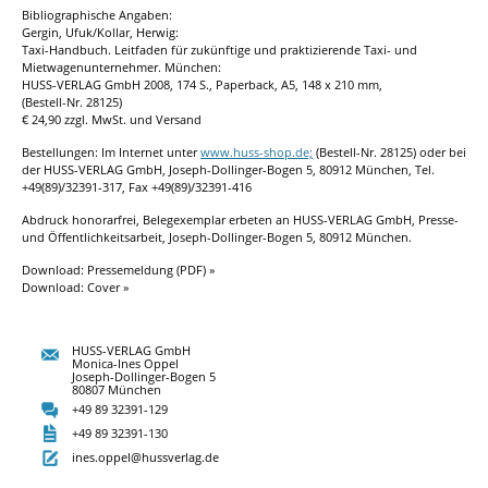
Bibliographische Angaben:
Gergin, Ufuk/Kollar, Herwig:
Taxi-Handbuch. Leitfaden für zukünftige und praktizierende Taxi- und
Mietwagenunternehmer. München:
HUSS-VERLAG GmbH 2008, 174 S., Paperback, A5, 148 x 210 mm,
(Bestell-Nr. 28125)
€ 24,90 zzgl. MwSt. und Versand
Bestellungen: Im Internet unter
www.huss-shop.de;
(Bestell-Nr. 28125) oder bei
der HUSS-VERLAG GmbH, Joseph-Dollinger-Bogen 5, 80912 München, Tel.
+49(89)/32391-317, Fax +49(89)/32391-416
Abdruck honorarfrei, Belegexemplar erbeten an HUSS-VERLAG GmbH, Presse-
und Öffentlichkeitsarbeit, Joseph-Dollinger-Bogen 5, 80912 München.
Download: Pressemeldung (PDF) »
Download: Cover »
HUSS-VERLAG GmbH
Monica-Ines Oppel
Joseph-Dollinger-Bogen 5
80807 München
+49 89 32391-129
+49 89 32391-130
ines.oppel@hussverlag.de