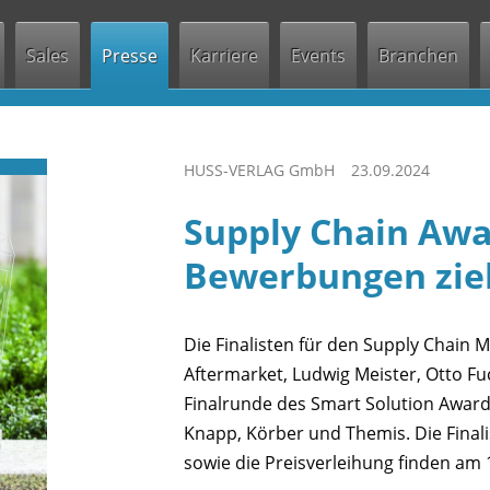
Jump to navigation
Sales
Presse
Karriere
Events
Branchen
HUSS-VERLAG GmbH
23.09.2024
Supply Chain Awa
Bewerbungen zieh
Die Finalisten für den Supply Chain
Aftermarket, Ludwig Meister, Otto Fu
Finalrunde des Smart Solution Awards
Knapp, Körber und Themis. Die Final
sowie die Preisverleihung finden am 