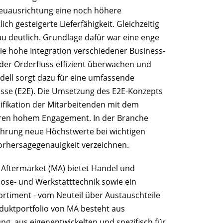
Neuausrichtung eine noch höhere
ch gesteigerte Lieferfähigkeit. Gleichzeitig
au deutlich. Grundlage dafür war eine enge
e hohe Integration verschiedener Business-
der Orderfluss effizient überwachen und
odell sorgt dazu für eine umfassende
sse (E2E). Die Umsetzung des E2E-Konzepts
tifikation der Mitarbeitenden mit dem
deren hohem Engagement. In der Branche
ührung neue Höchstwerte bei wichtigen
Vorhersagegenauigkeit verzeichnen.
 Aftermarket (MA) bietet Handel und
ose- und Werkstatttechnik sowie ein
ortiment - vom Neuteil über Austauschteile
oduktportfolio von MA besteht aus
g, aus eigenentwickelten und spezifisch für