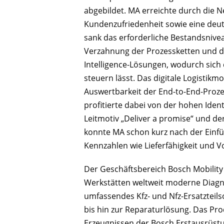
abgebildet. MA erreichte durch die 
Kundenzufriedenheit sowie eine deutli
sank das erforderliche Bestandsnive
Verzahnung der Prozessketten und di
Intelligence-Lösungen, wodurch sich 
steuern lässt. Das digitale Logistikm
Auswertbarkeit der End-to-End-Proze
profitierte dabei von der hohen Iden
Leitmotiv „Deliver a promise“ und 
konnte MA schon kurz nach der Einf
Kennzahlen wie Lieferfähigkeit und 
Der Geschäftsbereich Bosch Mobility
Werkstätten weltweit moderne Diagn
umfassendes Kfz- und Nfz-Ersatzteils
bis hin zur Reparaturlösung. Das Pr
Erzeugnissen der Bosch Erstausrüstun