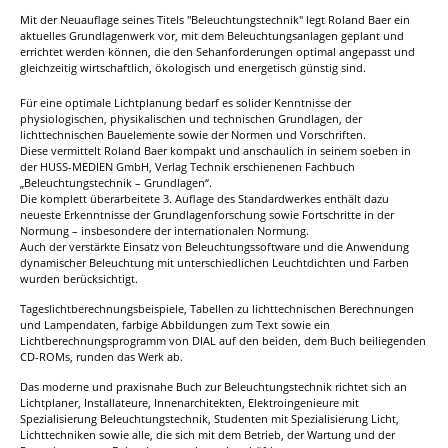
Mit der Neuauflage seines Titels "Beleuchtungstechnik" legt Roland Baer ein
aktuelles Grundlagenwerk vor, mit dem Beleuchtungsanlagen geplant und
errichtet werden können, die den Sehanforderungen optimal angepasst und
gleichzeitig wirtschaftlich, ökologisch und energetisch günstig sind.
Für eine optimale Lichtplanung bedarf es solider Kenntnisse der
physiologischen, physikalischen und technischen Grundlagen, der
lichttechnischen Bauelemente sowie der Normen und Vorschriften.
Diese vermittelt Roland Baer kompakt und anschaulich in seinem soeben in
der HUSS-MEDIEN GmbH, Verlag Technik erschienenen Fachbuch
„Beleuchtungstechnik – Grundlagen“.
Die komplett überarbeitete 3. Auflage des Standardwerkes enthält dazu
neueste Erkenntnisse der Grundlagenforschung sowie Fortschritte in der
Normung – insbesondere der internationalen Normung.
Auch der verstärkte Einsatz von Beleuchtungssoftware und die Anwendung
dynamischer Beleuchtung mit unterschiedlichen Leuchtdichten und Farben
wurden berücksichtigt.
Tageslichtberechnungsbeispiele, Tabellen zu lichttechnischen Berechnungen
und Lampendaten, farbige Abbildungen zum Text sowie ein
Lichtberechnungsprogramm von DIAL auf den beiden, dem Buch beiliegenden
CD-ROMs, runden das Werk ab.
Das moderne und praxisnahe Buch zur Beleuchtungstechnik richtet sich an
Lichtplaner, Installateure, Innenarchitekten, Elektroingenieure mit
Spezialisierung Beleuchtungstechnik, Studenten mit Spezialisierung Licht,
Lichttechniken sowie alle, die sich mit dem Betrieb, der Wartung und der