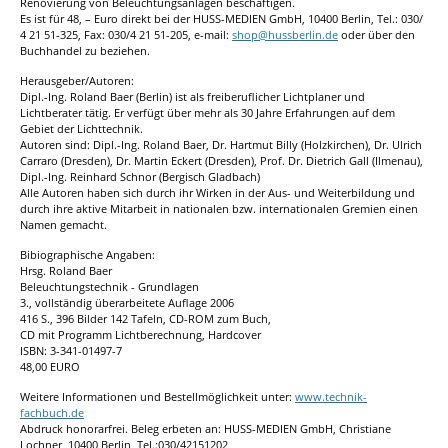
Renovierung von Beleuchtungsanlagen beschäftigen.
Es ist für 48, – Euro direkt bei der HUSS-MEDIEN GmbH, 10400 Berlin, Tel.: 030/
4 21 51-325, Fax: 030/4 21 51-205, e-mail:
shop@hussberlin.de
oder über den
Buchhandel zu beziehen.
Herausgeber/Autoren:
Dipl.-Ing. Roland Baer (Berlin) ist als freiberuflicher Lichtplaner und
Lichtberater tätig. Er verfügt über mehr als 30 Jahre Erfahrungen auf dem
Gebiet der Lichttechnik.
Autoren sind: Dipl.-Ing. Roland Baer, Dr. Hartmut Billy (Holzkirchen), Dr. Ulrich
Carraro (Dresden), Dr. Martin Eckert (Dresden), Prof. Dr. Dietrich Gall (Ilmenau),
Dipl.-Ing. Reinhard Schnor (Bergisch Gladbach)
Alle Autoren haben sich durch ihr Wirken in der Aus- und Weiterbildung und
durch ihre aktive Mitarbeit in nationalen bzw. internationalen Gremien einen
Namen gemacht.
Bibiographische Angaben:
Hrsg. Roland Baer
Beleuchtungstechnik - Grundlagen
3., vollständig überarbeitete Auflage 2006
416 S., 396 Bilder 142 Tafeln, CD-ROM zum Buch,
CD mit Programm Lichtberechnung, Hardcover
ISBN: 3-341-01497-7
48,00 EURO
Weitere Informationen und Bestellmöglichkeit unter:
www.technik-
fachbuch.de
Abdruck honorarfrei. Beleg erbeten an: HUSS-MEDIEN GmbH, Christiane
Lochner, 10400 Berlin, Tel.:030/42151202