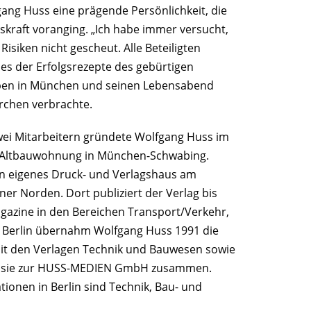
gang Huss eine prägende Persönlichkeit, die
nskraft voranging. „Ich habe immer versucht,
isiken nicht gescheut. Alle Beteiligten
ines der Erfolgsrezepte des gebürtigen
Leben in München und seinen Lebensabend
rchen verbrachte.
ei Mitarbeitern gründete Wolfgang Huss im
r Altbauwohnung in München-Schwabing.
ein eigenes Druck- und Verlagshaus am
er Norden. Dort publiziert der Verlag bis
gazine in den Bereichen Transport/Verkehr,
In Berlin übernahm Wolfgang Huss 1991 die
it den Verlagen Technik und Bauwesen sowie
te sie zur HUSS-MEDIEN GmbH zusammen.
onen in Berlin sind Technik, Bau- und