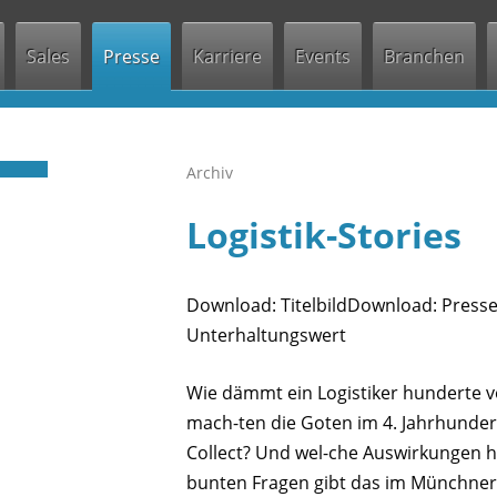
Jump to navigation
Sales
Presse
Karriere
Events
Branchen
Archiv
Logistik-Stories
Download: TitelbildDownload: Press
Unterhaltungswert
Wie dämmt ein Logistiker hunderte v
mach-ten die Goten im 4. Jahrhundert
Collect? Und wel-che Auswirkungen hab
bunten Fragen gibt das im Münchner