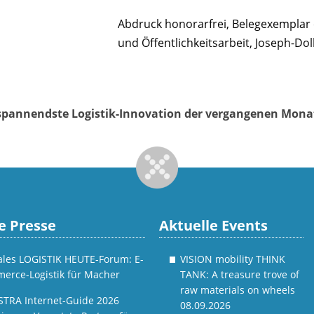
Abdruck honorarfrei, Belegexempla
und Öffentlichkeitsarbeit, Joseph-Do
e spannendste Logistik-Innovation der vergangenen Mon
e Presse
Aktuelle Events
tales LOGISTIK HEUTE-Forum: E-
VISION mobility THINK
erce-Logistik für Macher
TANK: A treasure trove of
raw materials on wheels
STRA Internet-Guide 2026
08.09.2026