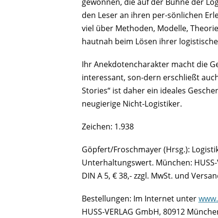
gewonnen, die auf der Bühne der Log
den Leser an ihren per-sönlichen Erle
viel über Methoden, Modelle, Theorie
hautnah beim Lösen ihrer logistisch
Ihr Anekdotencharakter macht die Ges
interessant, son-dern erschließt auch
Stories“ ist daher ein ideales Gesche
neugierige Nicht-Logistiker.
Zeichen: 1.938
Göpfert/Froschmayer (Hrsg.): Logisti
Unterhaltungswert. München: HUSS-V
DIN A 5, € 38,- zzgl. MwSt. und Versan
Bestellungen: Im Internet unter
www.
HUSS-VERLAG GmbH, 80912 München, T