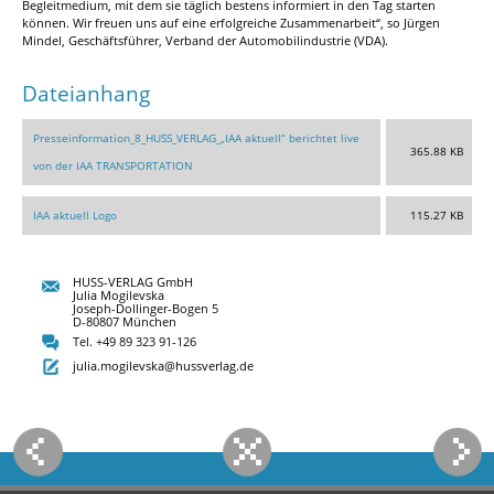
Begleitmedium, mit dem sie täglich bestens informiert in den Tag starten
können. Wir freuen uns auf eine erfolgreiche Zusammenarbeit“, so Jürgen
Mindel, Geschäftsführer, Verband der Automobilindustrie (VDA).
Dateianhang
Presseinformation_8_HUSS_VERLAG_„IAA aktuell“ berichtet live
365.88 KB
von der IAA TRANSPORTATION
IAA aktuell Logo
115.27 KB
HUSS-VERLAG GmbH
Julia Mogilevska
Joseph-Dollinger-Bogen 5
D-80807 München
Tel. +49 89 323 91-126
julia.mogilevska@hussverlag.de