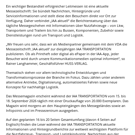
Ein wichtiger Bestandteil erfolgreicher Leitmessen ist eine aktuelle
Messezeitschrift: Sie bündelt Nachrichten, Hintergründe und
Serviceinformationen und stellt diese den Besuchern direkt vor Ort zur
Verfügung. Daher verbindet „IAA aktuell“ die Berichterstattung über das
tägliche Messegeschehen mit Informationen über Nutzfahrzeuge – von Lkw,
Transportern und Trailern bis hin zu Bussen, Komponenten, Zubehör sowie
Dienstleistungen rund um Transport und Logistik.
„Wir freuen uns sehr, dass wir als Medienpartner gemeinsam mit dem VDA die
Messezeitschrift ‚IAA aktuell‘ zur diesjährigen IAA TRANSPORTATION
publizieren. Ob als Printheft oder digital als ePaper in der IAA-App, jeder
Besucher wird durch unsere Kommunikationsmedien optimal informiert“, so
Rainer Langhammer, Geschäftsführer HUSS-VERLAG.
Thematisch stehen vor allem technologische Entwicklungen und
Transformationsprozesse der Branche im Fokus. Dazu zählen unter anderem
alternative Antriebe, Digitalisierung, automatisiertes Fahren sowie neue
Konzepte für nachhaltige Logistik.
Das Messemagazin erscheint während der IAA TRANSPORTATION vom 15. bis
18. September 2026 täglich mit einer Druckauflage von 20.000 Exemplaren. Das
Magazin wird morgens an den Haupteingängen des Messegeländes sowie an
Infopoints und im Pressezentrum ausgegeben.
Auf den geplanten 16 bis 20 Seiten Gesamtumfang (davon 4 Seiten auf
Englisch) finden die Leser während der IAA TRANSPORTATION aktuelle
Informationen und Hintergrundberichte zur weltweit wichtigsten Plattform für
die Nutzfahrzeug-, Transport- und Logistikindustrie, Nachrichten aus der