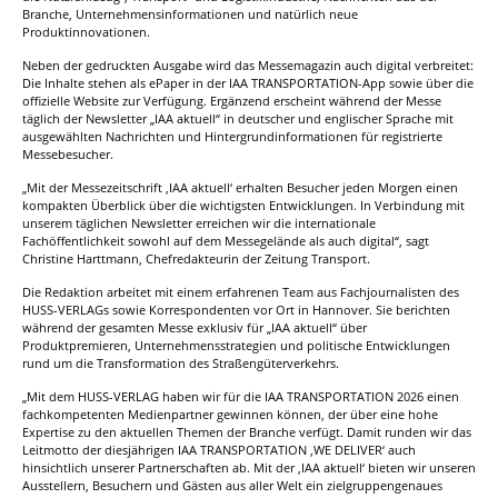
Branche, Unternehmensinformationen und natürlich neue
Produktinnovationen.
Neben der gedruckten Ausgabe wird das Messemagazin auch digital verbreitet:
Die Inhalte stehen als ePaper in der IAA TRANSPORTATION-App sowie über die
offizielle Website zur Verfügung. Ergänzend erscheint während der Messe
täglich der Newsletter „IAA aktuell“ in deutscher und englischer Sprache mit
ausgewählten Nachrichten und Hintergrundinformationen für registrierte
Messebesucher.
„Mit der Messezeitschrift ‚IAA aktuell‘ erhalten Besucher jeden Morgen einen
kompakten Überblick über die wichtigsten Entwicklungen. In Verbindung mit
unserem täglichen Newsletter erreichen wir die internationale
Fachöffentlichkeit sowohl auf dem Messegelände als auch digital“, sagt
Christine Harttmann, Chefredakteurin der Zeitung Transport.
Die Redaktion arbeitet mit einem erfahrenen Team aus Fachjournalisten des
HUSS-VERLAGs sowie Korrespondenten vor Ort in Hannover. Sie berichten
während der gesamten Messe exklusiv für „IAA aktuell“ über
Produktpremieren, Unternehmensstrategien und politische Entwicklungen
rund um die Transformation des Straßengüterverkehrs.
„Mit dem HUSS-VERLAG haben wir für die IAA TRANSPORTATION 2026 einen
fachkompetenten Medienpartner gewinnen können, der über eine hohe
Expertise zu den aktuellen Themen der Branche verfügt. Damit runden wir das
Leitmotto der diesjährigen IAA TRANSPORTATION ‚WE DELIVER‘ auch
hinsichtlich unserer Partnerschaften ab. Mit der ‚IAA aktuell‘ bieten wir unseren
Ausstellern, Besuchern und Gästen aus aller Welt ein zielgruppengenaues