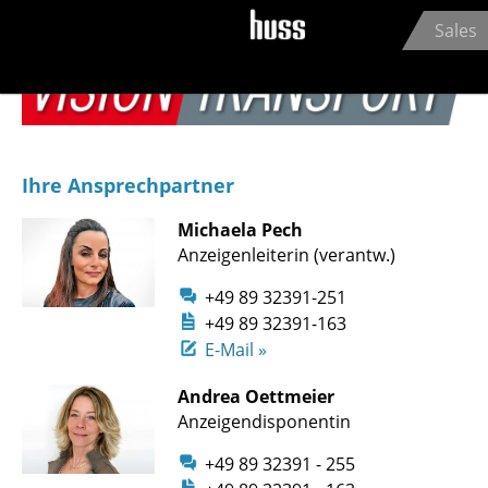
Jump to navigation
Logistik & Gütertransport
Sales
Pkw, Flottenmanagement & New Mobility
Ihre Ansprechpartner
Michaela Pech
Anzeigenleiterin (verantw.)
+49 89 32391-251
+49 89 32391-163
E-Mail »
Andrea Oettmeier
Anzeigendisponentin
+49 89 32391 - 255