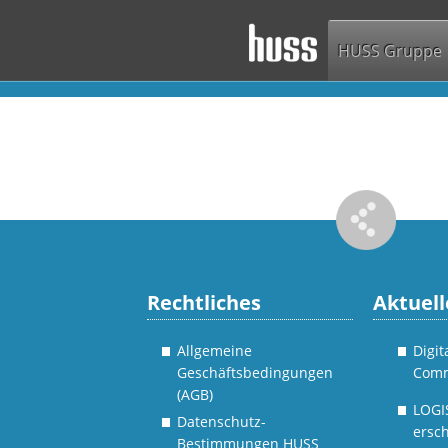
HUSS Gruppe
Rechtliches
Aktuell
Allgemeine
Digi
Geschäftsbedingungen
Comm
(AGB)
LOGI
Datenschutz-
ersch
Bestimmungen HUSS