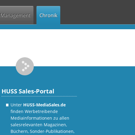
Management
Chronik
HUSS Sales-Portal
Unter
HUSS-MediaSales.de
finden Werbetreibende
Mediainformationen zu allen
salesrelevanten Magazinen,
Büchern, Sonder-Publikationen,