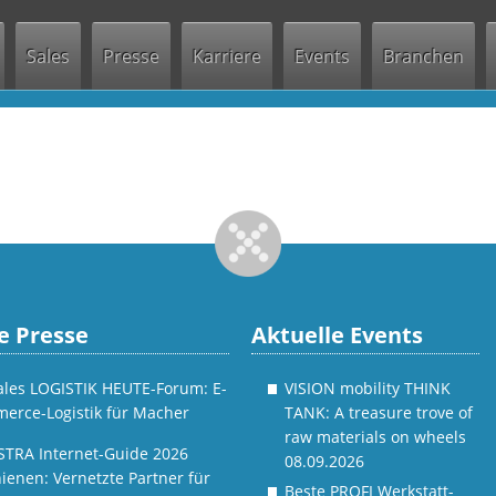
Jump to navigation
Sales
Presse
Karriere
Events
Branchen
e Presse
Aktuelle Events
tales LOGISTIK HEUTE-Forum: E-
VISION mobility THINK
erce-Logistik für Macher
TANK: A treasure trove of
raw materials on wheels
STRA Internet-Guide 2026
08.09.2026
ienen: Vernetzte Partner für
Beste PROFI Werkstatt-