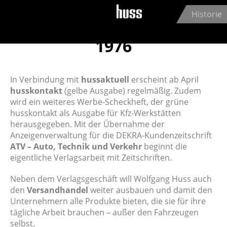
Jump to navigation
Historie
1976
In Verbindung mit
hussaktuell
erscheint ab April
husskontakt
(gelbe Ausgabe) regelmäßig. Zudem
wird ein weiteres Werbe-Scheckheft, der grüne
husskontakt als Ausgabe für Kfz-Werkstätten
herausgegeben. Mit der Übernahme der
Anzeigenverwaltung für die DEKRA-Kundenzeitschrift
ATV – Auto, Technik und Verkehr
beginnt die
eigentliche Verlagsarbeit mit Zeitschriften.
Neben dem Verlagsgeschäft will Wolfgang Huss auch
den
Versandhandel
weiter ausbauen und damit den
Unternehmern alle Produkte bieten, die sie für ihre
tägliche Arbeit brauchen – außer den Fahrzeugen
selbst.