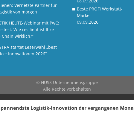
08.09.2026
ienen: Vernetzte Partner für
Beste PROFI Werkstatt-
ogistik von morgen
Marke
09.09.2026
STIK HEUTE-Webinar mit PwC:
sstest: Wie resilient ist Ihre
 Chain wirklich?“
STRA startet Leserwahl „best
ice: Innovationen 2026“
© HUSS Unternehmensgruppe
Alle Rechte vorbehalten
e spannendste Logistik-Innovation der vergangenen Mon