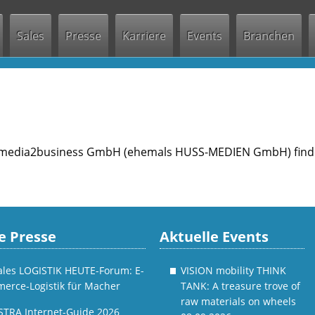
Jump to navigation
Sales
Presse
Karriere
Events
Branchen
n media2business GmbH (ehemals HUSS-MEDIEN GmbH) finde
e Presse
Aktuelle Events
tales LOGISTIK HEUTE-Forum: E-
VISION mobility THINK
erce-Logistik für Macher
TANK: A treasure trove of
raw materials on wheels
STRA Internet-Guide 2026